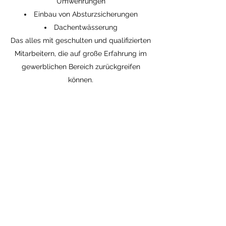
Umwehrungen
Einbau von Absturzsicherungen
Dachentwässerung
Das alles mit geschulten und qualifizierten
Mitarbeitern, die auf große Erfahrung im
gewerblichen Bereich zurückgreifen
können.
Impressum
info@dach-daris.de
069 7399030
Stützeläckerweg 17, 60489 Frankfurt am Main,