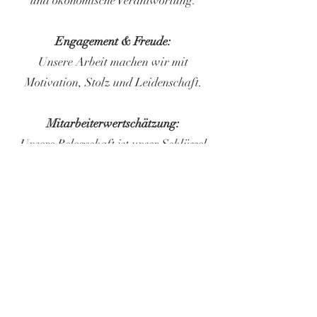
und ökonomische Verantwortung.
Engagement & Freude:
Unsere Arbeit machen wir mit
Motivation, Stolz und Leidenschaft.
Mitarbeiterwertschätzung:
Unsere Belegschaft ist unser Schlüssel
zum Erfolg – wir fördern sie und
schaffen ein respektvolles
Arbeitsumfeld.
Wachstum & Markenprofil:
Wir stärken unsere Corporate Identity,
um als Marke sichtbar zu werden und
unsere Präsenz auszubauen.